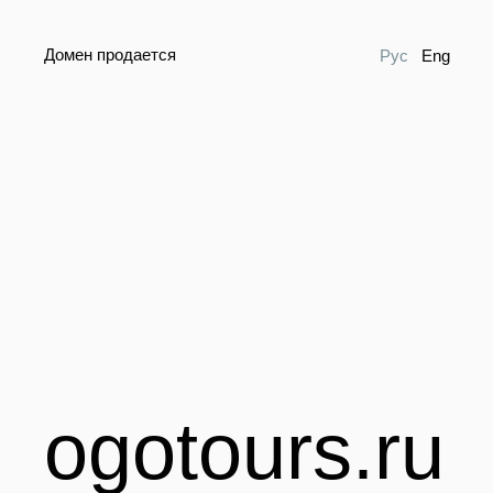
Домен продается
Рус
Eng
ogotours.ru